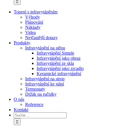
Topení s infravytápěním
Výhody
Plánování
Náklady
Videa
Nejčastější dotazy
Produkty
Infravytápění na stěnu
Infravytápění Simple
Infravytápění jako obraz
Infravytápění ze skla
Infravytápění jako zrcadlo
Keramické infravytápění
Infravytápění na strop
Infravytápění ke stání
Termostaty
Držák na ručníky
O nás
Reference
Kontakt