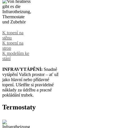
K topení na
stěnu
K topení na
strop
K modelům ke
stání
INFRAVYTÁPĚNÍ:
Snadné
vytápění Vašich prostor – ať už
jako hlavní nebo přídavné
topení. Ušetříte si pravidelné
náklady za údržbu a pracné
pokládání trubek.
Termostaty