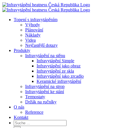
Topení s infravytápěním
Výhody
Plánování
Náklady
Videa
Nejčastější dotazy
Produkty
Infravytápění na stěnu
Infravytápění Simple
Infravytápění jako obraz
Infravytápění ze skla
Infravytápění jako zrcadlo
Keramické infravytápění
Infravytápění na strop
Infravytápění ke stání
Termostaty
Držák na ručníky
O nás
Reference
Kontakt