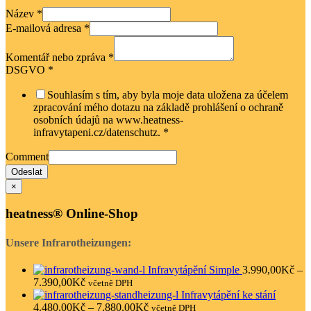
Název
*
E-mailová adresa
*
Komentář nebo zpráva
*
DSGVO
*
Souhlasím s tím, aby byla moje data uložena za účelem
zpracování mého dotazu na základě prohlášení o ochraně
osobních údajů na www.heatness-
infravytapeni.cz/datenschutz.
*
Comment
Odeslat
×
heatness® Online-Shop
Unsere Infrarotheizungen:
Infravytápění Simple
3.990,00
Kč
–
7.390,00
Kč
včetně DPH
Infravytápění ke stání
4.480,00
Kč
–
7.880,00
Kč
včetně DPH