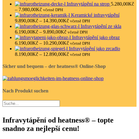
Infravytápění na strop
5.280,00
Kč
–
7.980,00
Kč
včetně DPH
Keramické infravytápění
9.890,00
Kč
–
14.390,00
Kč
včetně DPH
Infravytápění ze skla
6.190,00
Kč
–
9.890,00
Kč
včetně DPH
Infravytápění jako obraz
6.190,00
Kč
–
10.290,00
Kč
včetně DPH
Infravytápění jako zrcadlo
8.190,00
Kč
–
12.890,00
Kč
včetně DPH
Sicher und bequem – der heatness® Online-Shop
Nach Produkt suchen
Infravytápění od heatness® – topte
snadno za nejlepší cenu!