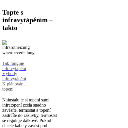
Topte s
infravytápěním –
takto
Tak funguje
infravytápění
Výhody
infravytápění
K plánování
topení
Nainstalujte si topení sami:
infratopení zcela snadno
zavěsíte, termostat a topení
zastrčíte do zásuvky, termostat
se reguluje dálkově. Pokud
chcete kabely zavést pod