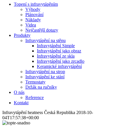
Topení s infravytápěním
Výhody
Plánování
Náklady
Videa
Nejčastější dotazy
Produkty
Infravytápění na stěnu
Infravytápění Simple
Infravytápění jako obraz
Infravytápění ze skla
Infravytápění jako zrcadlo
Keramické infravytápění
Infravytápění na strop
Infravytápění ke stání
Termostaty
Držák na ručníky
O nás
Reference
Kontakt
Infravytápění heatness Česká Republika
2018-10-
04T17:57:38+00:00